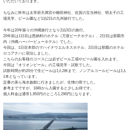
いただいております。
ちなみに昨年は太宰府天満宮や櫛田神社、佐賀の宝当神社、明太子の工
場見学、ビール園など1泊2日の九州旅行でした。
今年は20年振りの沖縄旅行となり2泊3日の旅行。
20年前は1日目は恩納村のホテル（万座ビーチホテル）、2日目は那覇市
内（沖縄ハーバービューホテル）でした。
今回は、1日目本部のマハイナウエルネスホテル、2日目は那覇のホテル
ロコアナハに宿泊しました。
こちらのお客様のコースには必ずビール工場やビール園を入れます。
今回は『オリオンビール』の工場見学・試飲でした。
試飲時間が約20分で生ビールは1人2杯まで、ノンアルコールビールは1人
1本となっています。
定番の美ら海水族館に行きましたが、生憎の雨でした。
参考までですが、16時から入園すると少しお得です。
個人料金は通常1,850円のところ1,290円になります。