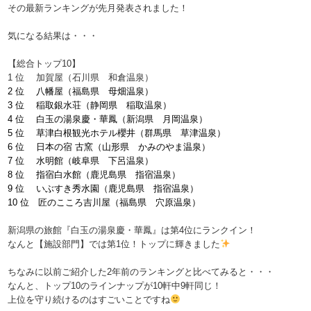
その最新ランキングが先月発表されました！
気になる結果は・・・
【総合トップ10】
1 位 加賀屋（石川県 和倉温泉）
2 位 八幡屋（福島県 母畑温泉）
3 位 稲取銀水荘（静岡県 稲取温泉）
4 位 白玉の湯泉慶・華鳳（新潟県 月岡温泉）
5 位 草津白根観光ホテル櫻井（群馬県 草津温泉）
6 位 日本の宿 古窯（山形県 かみのやま温泉）
7 位 水明館（岐阜県 下呂温泉）
8 位 指宿白水館（鹿児島県 指宿温泉）
9 位 いぶすき秀水園（鹿児島県 指宿温泉）
10 位 匠のこころ吉川屋（福島県 穴原温泉）
新潟県の旅館『白玉の湯泉慶・華鳳』は第4位にランクイン！
なんと【施設部門】では第1位！トップに輝きました
ちなみに以前ご紹介した2年前のランキングと比べてみると・・・
なんと、トップ10のラインナップが10軒中9軒同じ！
上位を守り続けるのはすごいことですね