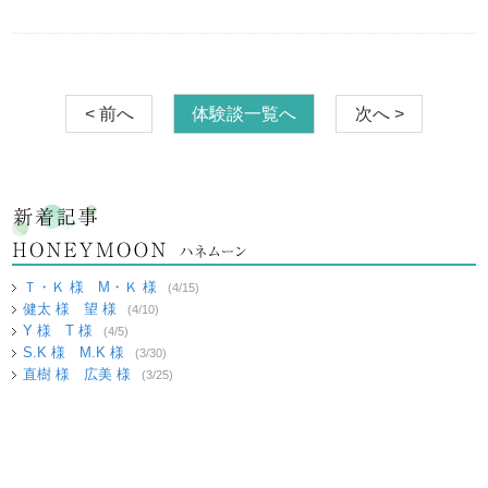
< 前へ
体験談一覧へ
次へ >
Ｔ・Ｋ 様 M・Ｋ 様
(4/15)
健太 様 望 様
(4/10)
Y 様 T 様
(4/5)
S.K 様 M.K 様
(3/30)
直樹 様 広美 様
(3/25)