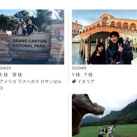
0/4/10
2020/4/5
太 様 望 様
Y 様 T 様
アメリカ
ラスベガス
ロサンゼル
イタリア
ス