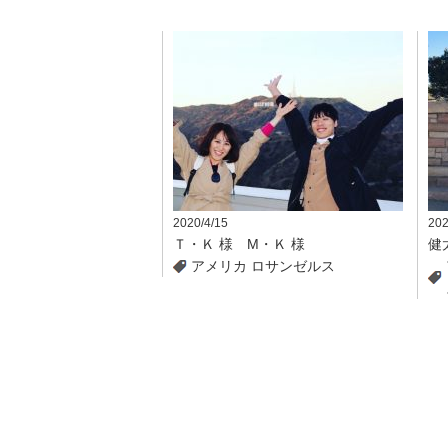
2020/4/15
202
Ｔ・Ｋ 様 M・Ｋ 様
健
アメリカ
ロサンゼルス