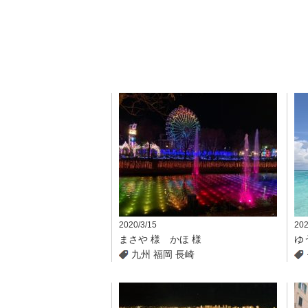
2020/3/15
202
まさや 様 かほ 様
ゆ
九州
福岡
長崎