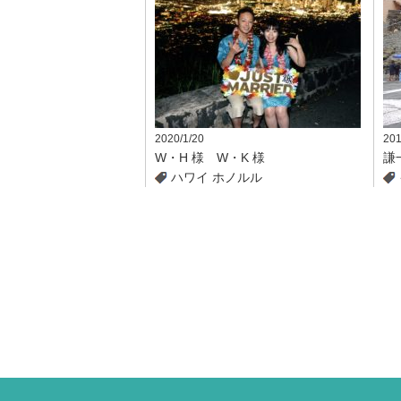
2020/1/20
201
W・H 様 W・K 様
謙
ハワイ
ホノルル