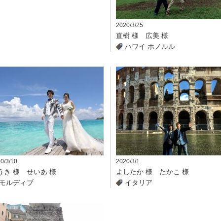
2020/3/25
直樹 様 広美 様
ハワイ
ホノルル
0/3/10
2020/3/1
うき 様 せいあ 様
よしたか 様 たかこ 様
モルディブ
イタリア