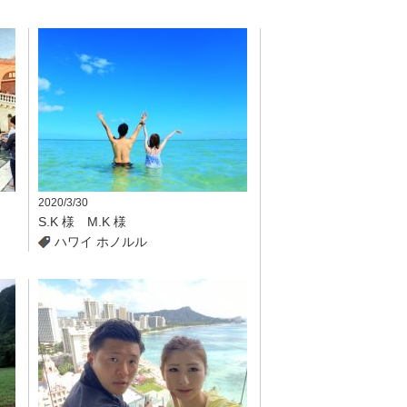
2020/3/30
S.K 様 M.K 様
ハワイ
ホノルル