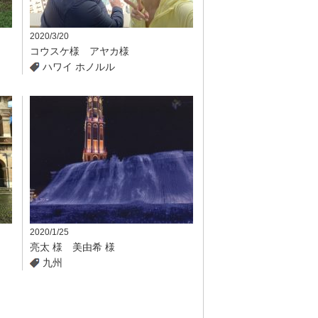
2020/3/20
コウスケ様 アヤカ様
ハワイ
ホノルル
2020/1/25
亮太 様 美由希 様
九州