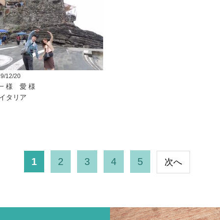
9/12/20
一 様 愛 様
イタリア
1
2
3
4
5
次へ