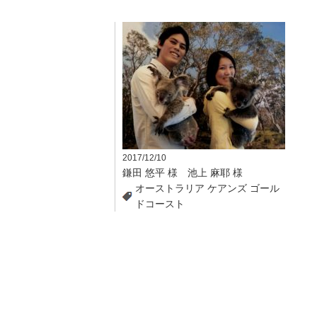
2017/12/10
鎌田 悠平 様 池上 麻耶 様
オーストラリア
ケアンズ
ゴール
ドコースト